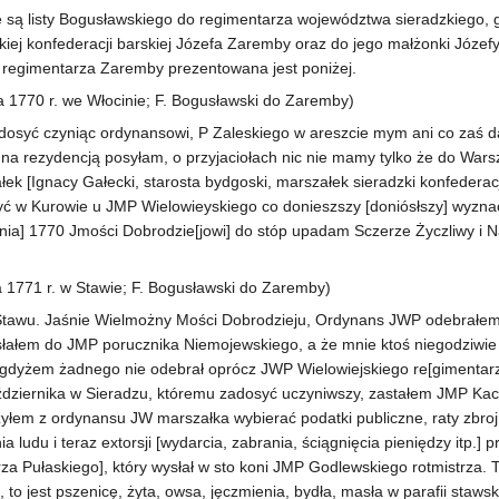
e są listy Bogusławskiego do regimentarza województwa sieradzkiego,
iej konfederacji barskiej Józefa Zaremby oraz do jego małżonki Józefy
 regimentarza Zaremby prezentowana jest poniżej.
a 1770 r. we Włocinie; F. Bogusławski do Zaremby)
osyć czyniąc ordynansowi, P Zaleskiego w areszcie mym ani co zaś da
 na rezydencją posyłam, o przyjaciołach nic nie mamy tylko że do Wars
k [Ignacy Gałecki, starosta bydgoski, marszałek sieradzki konfederacji
ć w Kurowie u JMP Wielowieyskiego co donieszszy [doniósłszy] wyzn
etnia] 1770 Jmości Dobrodzie[jowi] do stóp upadam Sczerze Życzliwy i 
a 1771 r. w Stawie; F. Bogusławski do Zaremby)
 z Stawu. Jaśnie Wielmożny Mości Dobrodzieju, Ordynans JWP odebrałem 
słałem do JMP porucznika Niemojewskiego, a że mnie ktoś niegodziwie
e, gdyżem żadnego nie odebrał oprócz JWP Wielowiejskiego re[gimentar
aździernika w Sieradzu, któremu zadosyć uczyniwszy, zastałem JMP Ka
szyłem z ordynansu JW marszałka wybierać podatki publiczne, raty zbroj
a ludu i teraz extorsji [wydarcia, zabrania, ściągnięcia pieniędzy itp.]
a Pułaskiego], który wysłał w sto koni JMP Godlewskiego rotmistrza. T
o jest pszenicę, żyta, owsa, jęczmienia, bydła, masła w parafii stawski