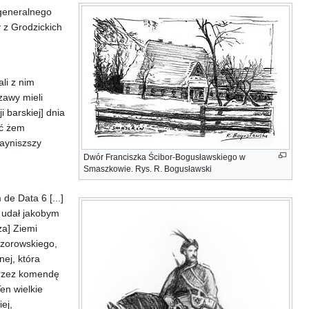
 generalnego
 z Grodzickich
li z nim
zawy mieli
 barskiej] dnia
ać żem
Nayniszszy
Dwór Franciszka Ścibor-Bogusławskiego w
Smaszkowie. Rys. R. Bogusławski
de Data 6 [...]
 udał jakobym
za] Ziemi
czorowskiego,
nej, która
 przez komendę
en wielkie
ej,