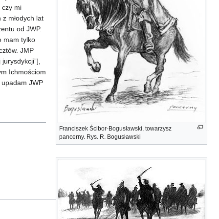
 czy mi
 z młodych lat
ezentu od JWP.
e mam tylko
ocztów. JMP
jurysdykcji”],
 tym Ichmościom
óp upadam JWP
Franciszek Ścibor-Bogusławski, towarzysz
pancerny. Rys. R. Bogusławski