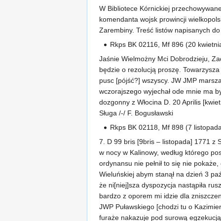
W Bibliotece Kórnickiej przechowywan
komendanta wojsk prowincji wielkopolsk
Zarembiny. Treść listów napisanych do
Rkps BK 02116, Mf 896 (20 kwietni
Jaśnie Wielmożny Mci Dobrodzieju, Zad
będzie o rezolucją proszę. Towarzysza
pusc [pójść?] wszyscy. JW JMP marszałe
wczorajszego wyjechał ode mnie ma by
dozgonny z Włocina D. 20 Aprilis [kwi
Sługa /-/ F. Bogusławski
Rkps BK 02118, Mf 898 (7 listopad
7. D 99 bris [9bris – listopada] 1771
w nocy w Kalinowy, według którego po
ordynansu nie pełnił to się nie pokaż
Wieluńskiej abym stanął na dzień 3 p
że ni[niej]sza dyspozycja nastąpiła ru
bardzo z oporem mi idzie dla zniszczeni
JWP Puławskiego [chodzi tu o Kazimierz
furaże nakazuje pod surową egzekucją, t