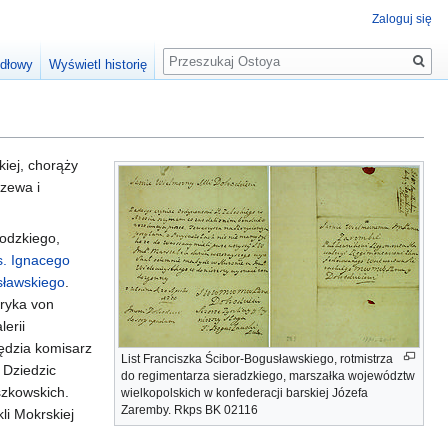
Zaloguj się
Szukaj
ódłowy
Wyświetl historię
kiej, chorąży
zewa i
rodzkiego,
s. Ignacego
ławskiego
.
eryka von
erii
ędzia komisarz
List Franciszka Ścibor-Bogusławskiego, rotmistrza
 Dziedzic
do regimentarza sieradzkiego, marszałka województw
szkowskich.
wielkopolskich w konfederacji barskiej Józefa
Zaremby. Rkps BK 02116
li Mokrskiej