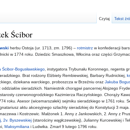
Czytaj
Tekst źr
zek Ścibor
wski
herbu Ostoja (ur. 1713, zm. 1796) –
rotmistrz
w konfederacji bars
olnicki w 1774 roku. Dziedzic Smaszkowa, Włocina oraz części Grzymac
a Ścibor-Bogusławskiego
, instygatora Trybunału Koronnego, regenta g
ieradzkiego. Brat rodzony Elżbiety Rembiewskiej, Barbary Rudnickiej,
k
yckiego, dziekana warckiego, proboszcza w Brzeźniu oraz
Jakuba Bogus
 z oddziałów sieradzkich. Namiestnik chorągwi pancernej Alojzego Fryd
 starosty czerwonogrodzkiego Kazimierza Raczyńskiego. Chorąży Kawal
774 roku. Asesor (wicemarszałek) sejmiku sieradzkiego w 1761 roku. S
natariusz aktu akcesyjnego szlachty sieradzkiej do Konstytucji 3 maja.
aczewa i Kostrzewic. Małżonek 1. Anny z Jankowskich, 2. Anny z Pru
j, 2v. Byszewskiej
(starościny wągłczewskiej), Julianny Kurcewskiej i Tek
ki,
Maksymiliana
i Ludwika. Zmarł 9 lutego 1796 roku.