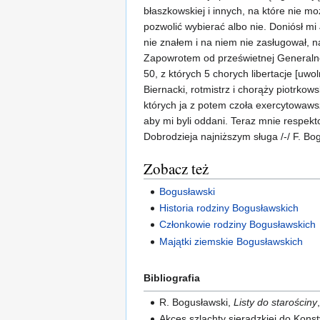
błaszkowskiej i innych, na które nie m
pozwolić wybierać albo nie. Doniósł mi
nie znałem i na niem nie zasługował, n
Zapowrotem od prześwietnej Generalnoś
50, z których 5 chorych libertacje [uw
Biernacki, rotmistrz i chorąży piotrkows
których ja z potem czoła exercytowaws
aby mi byli oddani. Teraz mnie respe
Dobrodzieja najniższym sługa /-/ F. Bo
Zobacz też
Bogusławski
Historia rodziny Bogusławskich
Członkowie rodziny Bogusławskich
Majątki ziemskie Bogusławskich
Bibliografia
R. Bogusławski,
Listy do starościny
Akces szlachty sieradzkiej do Konst