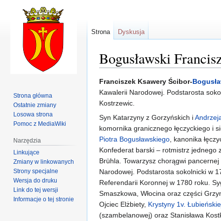
Strona
Dyskusja
Bogusławski Francis
Przejdź
Przejdź
Franciszek Ksawery Ścibor-
Bogusła
do
do
Kawalerii Narodowej. Podstarosta sok
Strona główna
nawigacji
wyszukiwania
Kostrzewic.
Ostatnie zmiany
Losowa strona
Syn Katarzyny z Gorzyńskich i
Andrzej
Pomoc z MediaWiki
komornika granicznego łęczyckiego i s
Piotra Bogusławskiego
, kanonika łęcz
Narzędzia
Konfederat barski – rotmistrz jednego
Linkujące
Brühla. Towarzysz chorągwi pancernej
Zmiany w linkowanych
Strony specjalne
Narodowej. Podstarosta sokolnicki w 1
Wersja do druku
Referendarii Koronnej w 1780 roku. Syg
Link do tej wersji
Smaszkowa, Włocina oraz części Grzym
Informacje o tej stronie
Ojciec Elżbiety,
Krystyny 1v. Łubieńskie
(szambelanowej) oraz Stanisława Kost