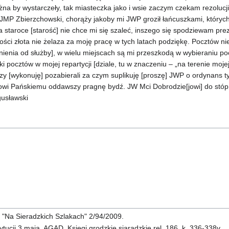
ożna by wystarczeły, tak miasteczka jako i wsie zaczym czekam rezolucji
 JMP Zbierzchowski, chorąży jakoby mi JWP groził łańcuszkami, których
a staroce [starość] nie chce mi się szaleć, inszego się spodziewam pr
ci złota nie żelaza za moję pracę w tych latach podziękę. Pocztów ni
olnienia od służby], w wielu miejscach są mi przeszkodą w wybieraniu p
ki pocztów w mojej repartycji [dziale, tu w znaczeniu – „na terenie mojej 
zy [wykonuję] pozabierali za czym suplikuję [proszę] JWP o ordynans
ktowi Pańskiemu oddawszy pragnę bydź. JW Mci Dobrodzie[jowi] do st
gusławski
, "Na Sieradzkich Szlakach" 2/94/2009.
ytucji 3 maja, AGAD, Księgi grodzkie siaradzkie rel. 186, k. 336-338v.