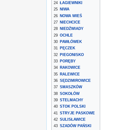
24
ŁAGIEWNIKI
25
NIWA
26
NOWA WIEŚ
27
NIECHCICE
28
NIEDŹWIADY
29
OCHLE
30
PAWŁÓWEK
31
PĘCZEK
32
PIEGONISKO
33
PORĘBY
34
RAKOWICE
35
RALEWICE
36
SĘDZIMIROWICE
37
SMASZKÓW
38
SOKOŁÓW
39
STELMACHY
40
STOK POLSKI
41
STRYJE PASKOWE
42
SULISŁAWICE
43
SZADÓW PAŃSKI