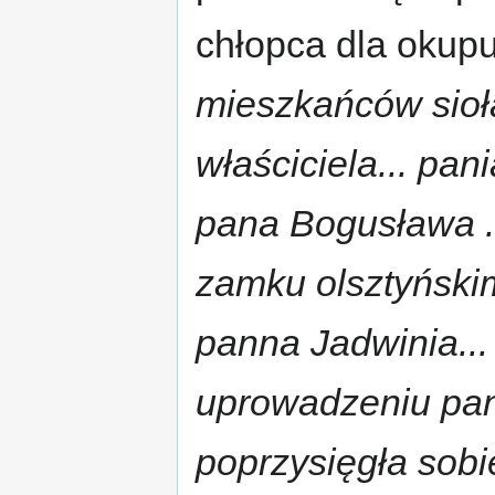
chłopca dla okup
mieszkańców sioła
właściciela... pan
pana Bogusława ..
zamku olsztyński
panna Jadwinia..
uprowadzeniu pa
poprzysięgła sobie