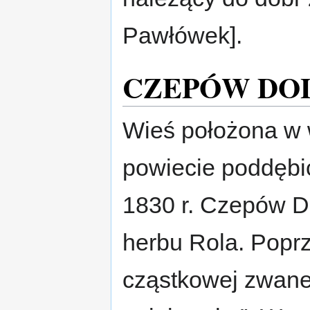
Pawłówek].
CZEPÓW DO
Wieś położona w 
powiecie poddębi
1830 r. Czepów Do
herbu Rola. Poprz
cząstkowej zwane