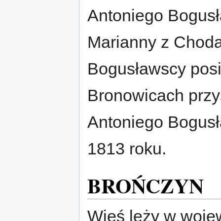
Antoniego Bogusł
Marianny z Choda
Bogusławscy posia
Bronowicach przys
Antoniego Bogusł
1813 roku.
BROŃCZYN
Wieś leży w woje