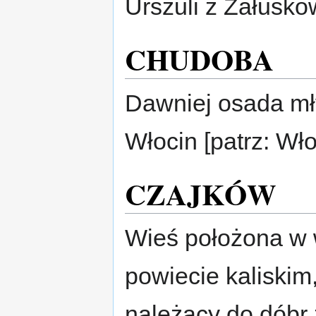
Urszuli z Załusko
CHUDOBA
Dawniej osada mł
Włocin [patrz: Wło
CZAJKÓW
Wieś położona w 
powiecie kaliskim
należący do dóbr 