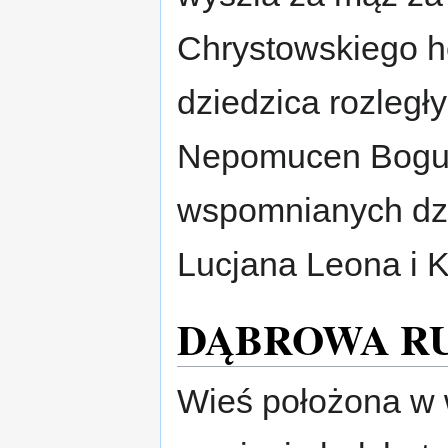
Chrystowskiego h
dziedzica rozległy
Nepomucen Bogus
wspomnianych dzi
Lucjana Leona i K
DĄBROWA R
Wieś położona w 