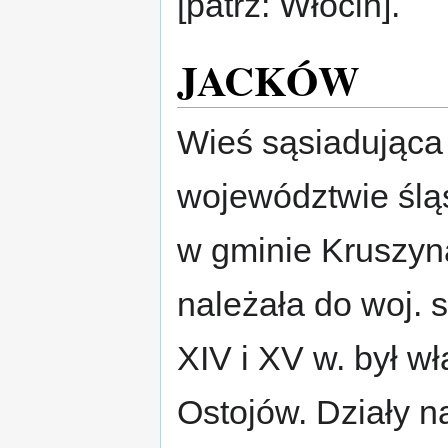
[patrz: Włocin].
JACKÓW
Wieś sąsiadująca
województwie ślą
w gminie Kruszyn
należała do woj. 
XIV i XV w. był w
Ostojów. Działy n