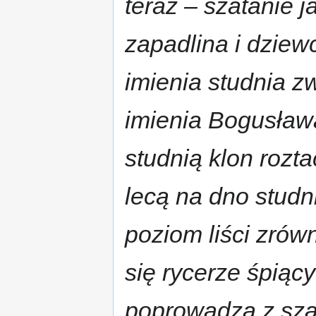
teraz – szatanie j
zapadlina i dziewc
imienia studnia z
imienia Bogusław
studnią klon roztac
lecą na dno studni
poziom liści zrów
się rycerze śpiąc
poprowadzą z sz