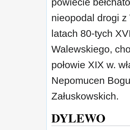
powiecie bełchat
nieopodal drogi 
latach 80-tych XV
Walewskiego, ch
połowie XIX w. wł
Nepomucen Bogusł
Załuskowskich.
DYLEWO