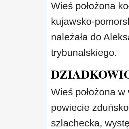
Wieś położona ko
kujawsko-pomorsk
należała do Alek
trybunalskiego.
DZIADKOWI
Wieś położona w 
powiecie zduńsko
szlachecka, wyst