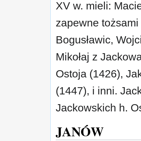
XV w. mieli: Macie
zapewne tożsami 
Bogusławic, Wojci
Mikołaj z Jackowa
Ostoja (1426), Ja
(1447), i inni. J
Jackowskich h. Os
JANÓW