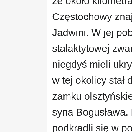
że około kilometr
Częstochowy znaj
Jadwini. W jej pob
stalaktytowej zwa
niegdyś mieli ukr
w tej okolicy stał
zamku olsztyńskie
syna Bogusława. 
podkradli się w p