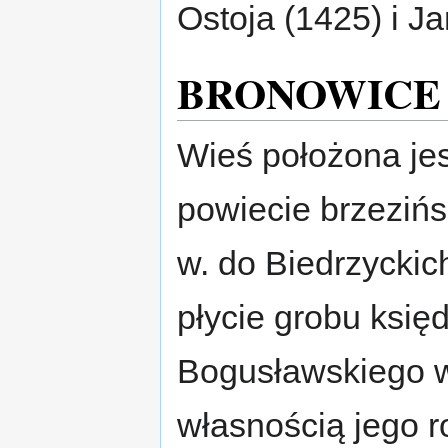
Ostoja (1425) i J
BRONOWICE
Wieś położona je
powiecie brzezińs
w. do Biedrzyckic
płycie grobu księ
Bogusławskiego
własnością jego 