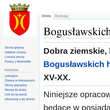
Strona
Dyskusja
Bogusławskich
Przejdź
Przejdź
Strona główna
Dobra ziemskie,
do
do
Ostatnie zmiany
nawigacji
wyszukiwania
Losowa strona
Bogusławskich h
Pomoc z MediaWiki
Narzędzia
XV-XX.
Linkujące
Zmiany w linkowanych
Strony specjalne
Wersja do druku
Niniejsze opraco
Link do tej wersji
Informacje o tej stronie
będące w posiada