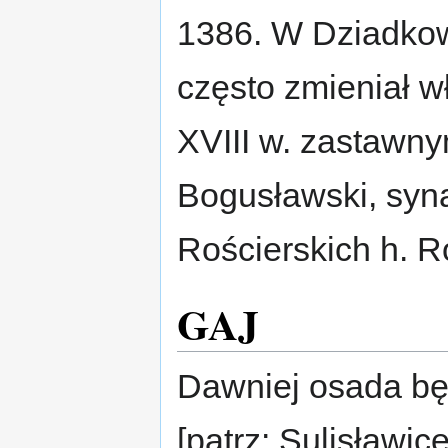
1386. W Dziadkowi
często zmieniał w
XVIII w. zastawn
Bogusławski, syna
Rościerskich h. R
GAJ
Dawniej osada bę
[patrz: Sulisławice