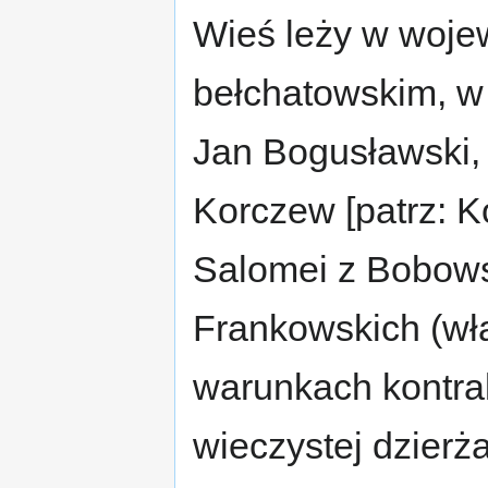
Wieś leży w woje
bełchatowskim, w 
Jan Bogusławski, 
Korczew [patrz: K
Salomei z Bobowsk
Frankowskich (wła
warunkach kontra
wieczystej dzierż