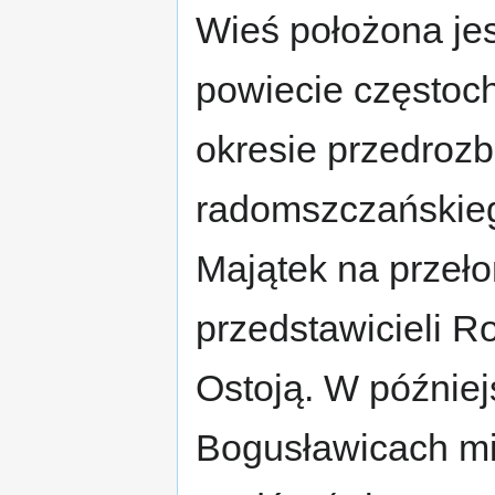
Wieś położona je
powiecie częstoc
okresie przedroz
radomszczańskieg
Majątek na przeło
przedstawicieli R
Ostoją. W później
Bogusławicach mie