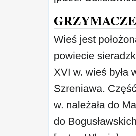
GRZYMACZ
Wieś jest położo
powiecie sieradzk
XVI w. wieś była 
Szreniawa. Część 
w. należała do Ma
do Bogusławskich