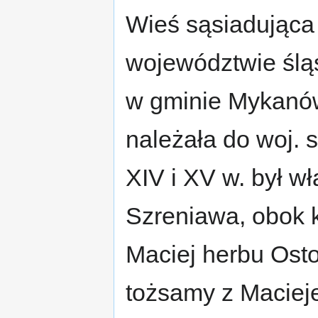
Wieś sąsiadująca
województwie ślą
w gminie Mykanów
należała do woj. 
XIV i XV w. był w
Szreniawa, obok k
Maciej herbu Osto
tożsamy z Maciej