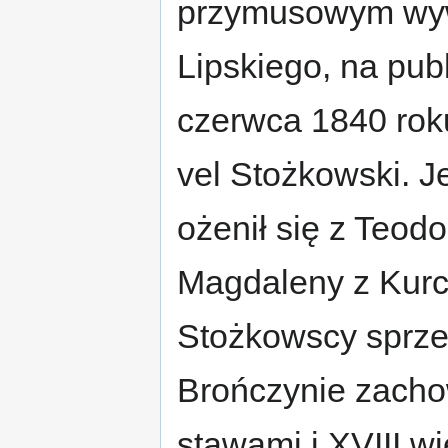
przymusowym wyw
Lipskiego, na publ
czerwca 1840 rok
vel Stożkowski. 
ożenił się z Teod
Magdaleny z Kurc
Stożkowscy sprze
Brończynie zacho
stawami i XVIII w