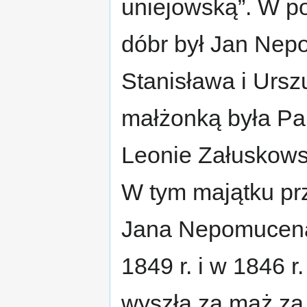
uniejowską”. W po
dóbr był Jan Nep
Stanisława i Ursz
małżonką była Pa
Leonie Załuskows
W tym majątku prz
Jana Nepomucena
1849 r. i w 1846 r
wyszła za mąż za