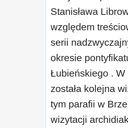
Stanisława Librow
względem treścio
serii nadzwyczajn
okresie pontyfika
Łubieńskiego . W
została kolejna w
tym parafii w Brz
wizytacji archidi