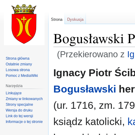
Strona
Dyskusja
Bogusławski P
(Przekierowano z
I
Strona główna
Ostatnie zmiany
Przejdź
Przejdź
Ignacy Piotr Ści
Losowa strona
do
do
Pomoc z MediaWiki
nawigacji
wyszukiwania
Bogusławski
her
Narzędzia
Linkujące
Zmiany w linkowanych
(ur. 1716, zm. 179
Strony specjalne
Wersja do druku
Link do tej wersji
ksiądz katolicki,
k
Informacje o tej stronie