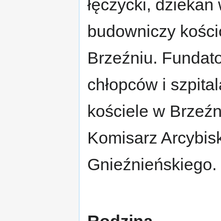
łęczycki, dziekan 
budowniczy kości
Brzeźniu. Fundato
chłopców i szpital
kościele w Brzeźn
Komisarz Arcybis
Gnieźnieńskiego.
Rodzina