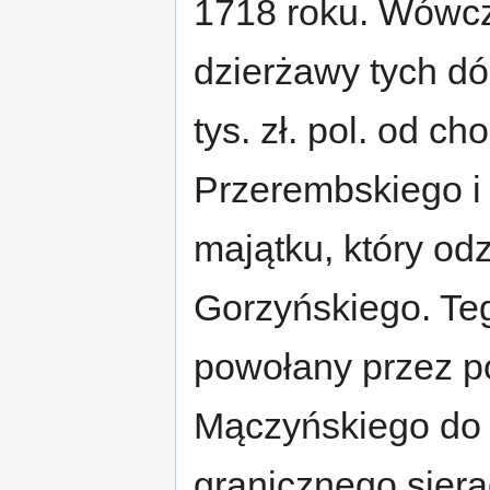
1718 roku. Wówcz
dzierżawy tych dó
tys. zł. pol. od c
Przerembskiego i p
majątku, który odz
Gorzyńskiego. Teg
powołany przez p
Mączyńskiego do p
granicznego siera