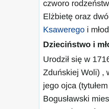
czworo rodzeństwa
Elżbietę oraz dwó
Ksawerego
i mło
Dzieciństwo i m
Urodził się w 171
Zduńskiej Woli) 
jego ojca (tytułe
Bogusławski miesz