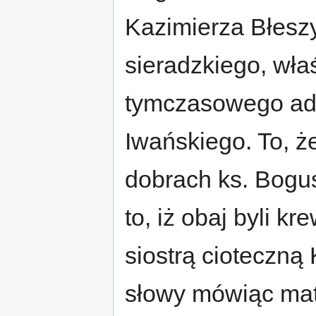
Kazimierza Błesz
sieradzkiego, wła
tymczasowego admi
Iwańskiego. To, ż
dobrach ks. Bogus
to, iż obaj byli k
siostrą cioteczną
słowy mówiąc mat