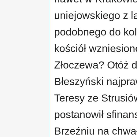
uniejowskiego z l
podobnego do kole
kościół wzniesion
Złoczewa? Otóż d
Błeszyński najpr
Teresy ze Strusió
postanowił sfinan
Brzeźniu na chwa