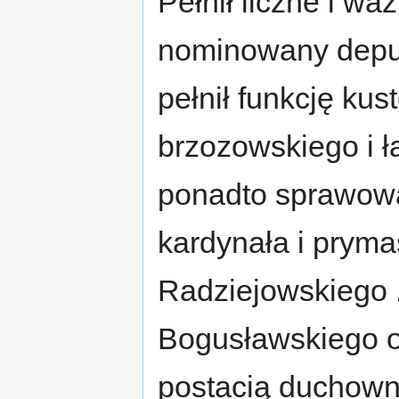
Pełnił liczne i wa
nominowany depu
pełnił funkcję ku
brzozowskiego i ł
ponadto sprawował
kardynała i pryma
Radziejowskiego 
Bogusławskiego o
postacią duchowną