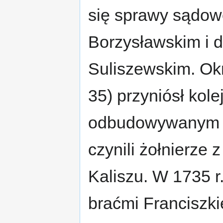
się sprawy sądo
Borzysławskim i 
Suliszewskim. Okr
35) przyniósł kol
odbudowywanym m
czynili żołnierze
Kaliszu. W 1735 r
braćmi Franciszk