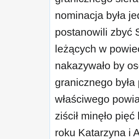
nominacja była je
postanowili zbyć S
leżących w powie
nakazywało by os
granicznego była
właściwego powia
ziścił minęło pięć
roku Katarzyna i 