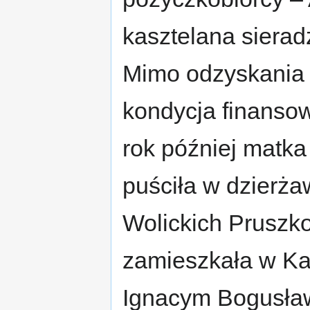
kasztelana sierad
Mimo odzyskania 
kondycja finansow
rok później matk
puściła w dzierża
Wolickich Pruszk
zamieszkała w Kal
Ignacym Bogusław