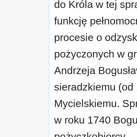
do Króla w tej sp
funkcję pełnomocn
procesie o odzysk
pożyczonych w gr
Andrzeja Bogusł
sieradzkiemu (od 
Mycielskiemu. Sp
w roku 1740 Bogu
pożyczkobiorcy – 