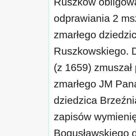
Ruszków obligowa
odprawiania 2 ms
zmarłego dziedzi
Ruszkowskiego. D
(z 1659) zmuszał 
zmarłego JM Pana
dziedzica Brzeźni
zapisów wymienię 
Bogusławskiego d