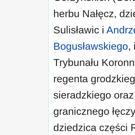
herbu Nałęcz, dzi
Sulisławic i
Andrz
Bogusławskiego
,
Trybunału Koronn
regenta grodzkie
sieradzkiego ora
granicznego łęczy
dziedzica części