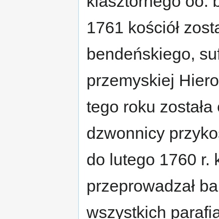
klasztornego oo.
1761 kościół zos
bendeńskiego, suf
przemyskiej Hier
tego roku został
dzwonnicy przykoś
do lutego 1760 r.
przeprowadzał ba
wszystkich parafi