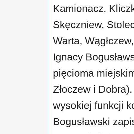
Kamionacz, Kliczk
Skęczniew, Stolec
Warta, Wągłczew,
Ignacy Bogusławsk
pięcioma miejskim
Złoczew i Dobra). 
wysokiej funkcji k
Bogusławski zapisa