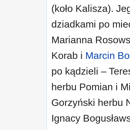
(koło Kalisza). Je
dziadkami po miec
Marianna Rosows
Korab i
Marcin Bo
po kądzieli – Ter
herbu Pomian i Mi
Gorzyński herbu 
Ignacy Bogusławs