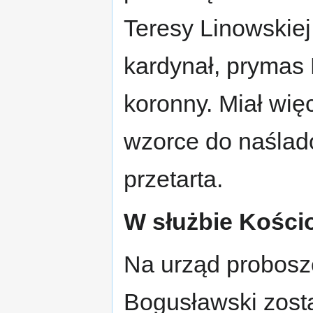
Teresy Linowskiej
kardynał, prymas 
koronny. Miał wię
wzorce do naślado
przetarta.
W służbie Kości
Na urząd probosz
Bogusławski zosta