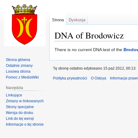
Strona
Dyskusja
DNA of Brodowicz
Przejdź
Przejdź
There is no current DNA test of the
Brodo
do
do
Strona główna
nawigacji
wyszukiwania
Ostatnie zmiany
Tę stronę ostatnio edytowano 15 paź 2012, 00:13.
Losowa strona
Pomoc z MediaWiki
Polityka prywatności
O Ostoya
Informacje praw
Narzędzia
Linkujące
Zmiany w linkowanych
Strony specjalne
Wersja do druku
Link do tej wersji
Informacje o tej stronie