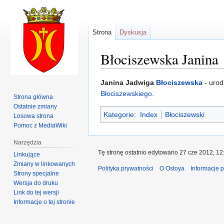
Strona
Dyskusja
Błociszewska Janina
Przejdź
Przejdź
Janina Jadwiga
Błociszewska
- urod
do
do
Błociszewskiego
.
Strona główna
nawigacji
wyszukiwania
Ostatnie zmiany
Kategorie
:
Index
Błociszewski
Losowa strona
Pomoc z MediaWiki
Narzędzia
Tę stronę ostatnio edytowano 27 cze 2012, 12
Linkujące
Zmiany w linkowanych
Polityka prywatności
O Ostoya
Informacje 
Strony specjalne
Wersja do druku
Link do tej wersji
Informacje o tej stronie