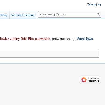
Zaloguj się
Szukaj
ódłowy
Wyświetl historię
lewicz Janiny Tekli Błociszewskich
, prawnuczka mjr.
Stanisława