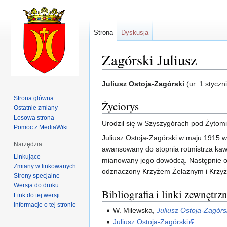
Strona
Dyskusja
Zagórski Juliusz
Przejdź
Przejdź
Juliusz Ostoja-Zagórski
(ur. 1 stycz
do
do
Strona główna
Życiorys
nawigacji
wyszukiwania
Ostatnie zmiany
Losowa strona
Urodził się w Szyszygórach pod Żytom
Pomoc z MediaWiki
Juliusz Ostoja-Zagórski w maju 1915 
Narzędzia
awansowany do stopnia rotmistrza kawale
Linkujące
mianowany jego dowódcą. Następnie ob
Zmiany w linkowanych
odznaczony Krzyżem Żelaznym i Krzyż
Strony specjalne
Wersja do druku
Bibliografia i linki zewnętrz
Link do tej wersji
Informacje o tej stronie
W. Milewska,
Juliusz Ostoja-Zagórs
Juliusz Ostoja-Zagórski