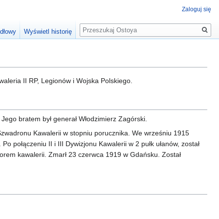
Zaloguj się
Szukaj
ódłowy
Wyświetl historię
leria II RP, Legionów i Wojska Polskiego.
 Jego bratem był generał Włodzimierz Zagórski.
Szwadronu Kawalerii w stopniu porucznika. We wrześniu 1915
o połączeniu II i III Dywizjonu Kawalerii w 2 pułk ułanów, został
orem kawalerii. Zmarł 23 czerwca 1919 w Gdańsku. Został