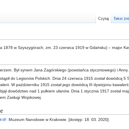
Czytaj
Tekst źr
nia 1878 w Szyszygórach, zm. 23 czerwca 1919 w Gdańsku) – major Kawa
ierzem. Był synem Jana Zagórskiego (powstańca styczniowego) i Anny.
wstąpił do Legionów Polskich. Dnia 24 czerwca 1915 został dowódcą 5 
rii. W październiku 1915 został jego dowódcą III dywizjonu kawalerii. P
jął dowództwo nad 1 pułkiem ułanów. Dnia 1 stycznia 1917 został maj
em Zasługi Wojskowej.
ne
ki
. Muzeum Narodowe w Krakowie. [dostęp: 18. 03. 2020].