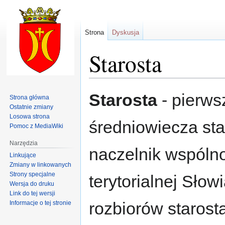
Strona
Dyskusja
Starosta
Przejdź
Przejdź
Starosta
- pierws
Strona główna
do
do
Ostatnie zmiany
nawigacji
wyszukiwania
Losowa strona
średniowiecza st
Pomoc z MediaWiki
Narzędzia
naczelnik wspóln
Linkujące
Zmiany w linkowanych
Strony specjalne
terytorialnej Sło
Wersja do druku
Link do tej wersji
rozbiorów starost
Informacje o tej stronie