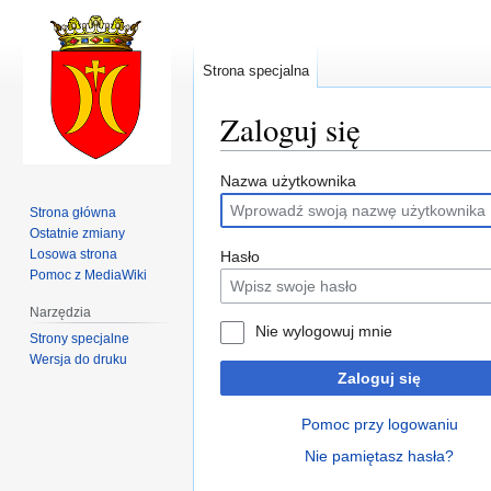
Strona specjalna
Zaloguj się
Przejdź
Przejdź
Nazwa użytkownika
do
do
Strona główna
nawigacji
wyszukiwania
Ostatnie zmiany
Losowa strona
Hasło
Pomoc z MediaWiki
Narzędzia
Nie wylogowuj mnie
Strony specjalne
Wersja do druku
Zaloguj się
Pomoc przy logowaniu
Nie pamiętasz hasła?