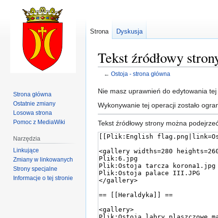
Strona
Dyskusja
Tekst źródłowy stron
←
Ostoja - strona główna
Przejdź
Przejdź
Nie masz uprawnień do edytowania tej
Strona główna
do
do
Ostatnie zmiany
Wykonywanie tej operacji zostało ogr
nawigacji
wyszukiwania
Losowa strona
Pomoc z MediaWiki
Tekst źródłowy strony można podejrzeć
Narzędzia
Linkujące
Zmiany w linkowanych
Strony specjalne
Informacje o tej stronie