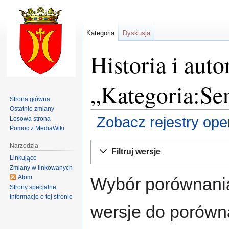
Kategoria
Dyskusja
Historia i auto
„Kategoria:Se
Strona główna
Ostatnie zmiany
Zobacz rejestry opera
Losowa strona
Pomoc z MediaWiki
Przejdź
Przejdź
Narzędzia
Filtruj wersje
do
do
Linkujące
nawigacji
wyszukiwania
Zmiany w linkowanych
Atom
Wybór porównania
Strony specjalne
Informacje o tej stronie
wersje do porównan