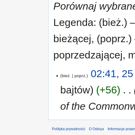
Porównaj wybrane
Legenda: (bież.) 
bieżącej, (poprz.
poprzedzającej, 
02:41, 25
bież.
poprz.
bajtów
+56
‎
of the Commonwea
Polityka prywatności
O Ostoya
Informacje praw