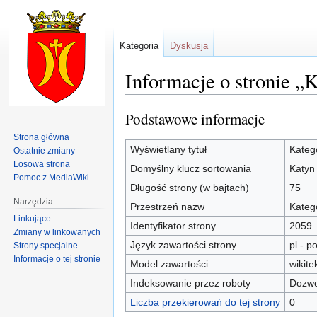
Kategoria
Dyskusja
Informacje o stronie „
Podstawowe informacje
Przejdź
Przejdź
do
do
Strona główna
nawigacji
wyszukiwania
Wyświetlany tytuł
Kateg
Ostatnie zmiany
Losowa strona
Domyślny klucz sortowania
Katyn
Pomoc z MediaWiki
Długość strony (w bajtach)
75
Narzędzia
Przestrzeń nazw
Kateg
Linkujące
Identyfikator strony
2059
Zmiany w linkowanych
Język zawartości strony
pl - po
Strony specjalne
Informacje o tej stronie
Model zawartości
wikite
Indeksowanie przez roboty
Dozwo
Liczba przekierowań do tej strony
0