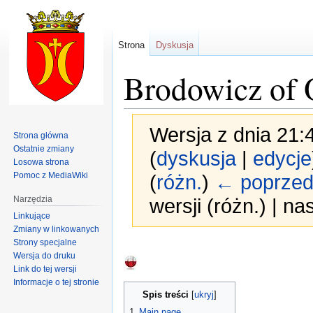
Strona
Dyskusja
Brodowicz of 
Wersja z dnia 21:
Strona główna
Ostatnie zmiany
(
dyskusja
|
edycje
Losowa strona
Pomoc z MediaWiki
(
różn.
)
← poprzed
Narzędzia
wersji (różn.) | n
Linkujące
Zmiany w linkowanych
Strony specjalne
Przejdź
Przejdź
Wersja do druku
do
do
Link do tej wersji
nawigacji
wyszukiwania
Informacje o tej stronie
Spis treści
1
Main page