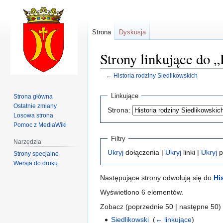
Strona
Dyskusja
Strony linkujące do „
←
Historia rodziny Siedlikowskich
Przejdź
Przejdź
Linkujące
Strona główna
do
do
Ostatnie zmiany
Strona:
nawigacji
wyszukiwania
Losowa strona
Pomoc z MediaWiki
Filtry
Narzędzia
Ukryj
dołączenia |
Ukryj
linki |
Ukryj
p
Strony specjalne
Wersja do druku
Następujące strony odwołują się do
Hi
Wyświetlono 6 elementów.
Zobacz (poprzednie 50 | następne 50) 
Siedlikowski
‎
(
← linkujące
)