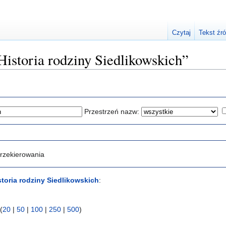
Czytaj
Tekst źr
Historia rodziny Siedlikowskich”
Przestrzeń nazw:
rzekierowania
storia rodziny Siedlikowskich
:
(
20
|
50
|
100
|
250
|
500
)