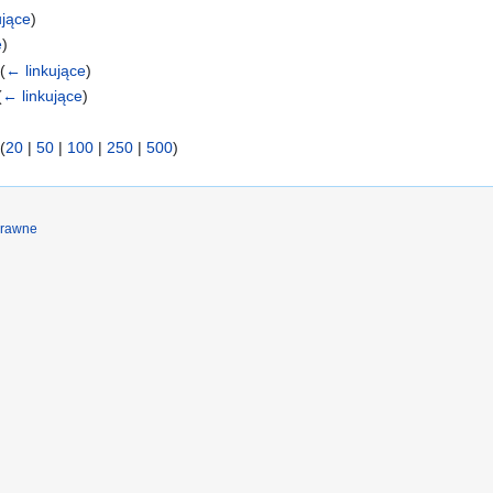
ujące
)
e
)
‎
(
← linkujące
)
(
← linkujące
)
(
20
|
50
|
100
|
250
|
500
)
prawne