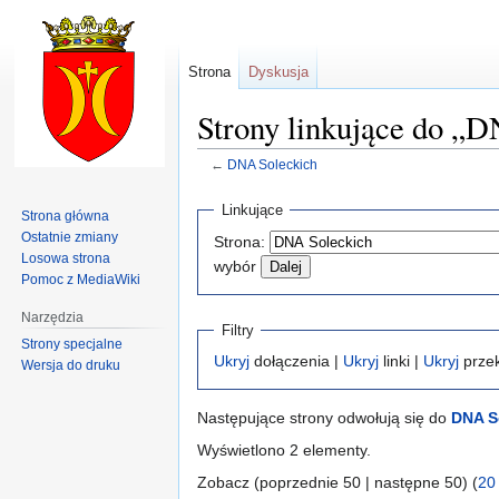
Strona
Dyskusja
Strony linkujące do „
←
DNA Soleckich
Przejdź
Przejdź
Linkujące
Strona główna
do
do
Ostatnie zmiany
Strona:
nawigacji
wyszukiwania
Losowa strona
wybór
Pomoc z MediaWiki
Narzędzia
Filtry
Strony specjalne
Ukryj
dołączenia |
Ukryj
linki |
Ukryj
przek
Wersja do druku
Następujące strony odwołują się do
DNA S
Wyświetlono 2 elementy.
Zobacz (poprzednie 50 | następne 50) (
20