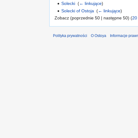
Solecki
‎
(
← linkujące
)
Solecki of Ostoja
‎
(
← linkujące
)
Zobacz (poprzednie 50 | następne 50) (
20
Polityka prywatności
O Ostoya
Informacje praw