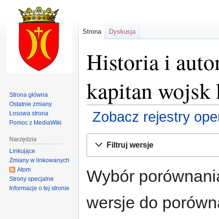
Strona
Dyskusja
Historia i aut
kapitan wojsk
Strona główna
Ostatnie zmiany
Zobacz rejestry opera
Losowa strona
Pomoc z MediaWiki
Przejdź
Przejdź
Narzędzia
Filtruj wersje
do
do
Linkujące
nawigacji
wyszukiwania
Zmiany w linkowanych
Atom
Wybór porównania
Strony specjalne
Informacje o tej stronie
wersje do porównan