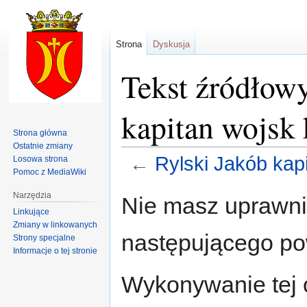
Strona
Dyskusja
Tekst źródłowy
kapitan wojsk
Strona główna
Ostatnie zmiany
←
Rylski Jakób kap
Losowa strona
Pomoc z MediaWiki
Przejdź
Przejdź
Narzędzia
Nie masz uprawnie
do
do
Linkujące
nawigacji
wyszukiwania
Zmiany w linkowanych
następującego p
Strony specjalne
Informacje o tej stronie
Wykonywanie tej o