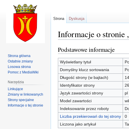
Strona
Dyskusja
Informacje o stronie 
Podstawowe informacje
Przejdź
Przejdź
do
do
Strona główna
nawigacji
wyszukiwania
Ostatnie zmiany
Wyświetlany tytuł
Po
Losowa strona
Domyślny klucz sortowania
Po
Pomoc z MediaWiki
Długość strony (w bajtach)
1
Narzędzia
Identyfikator strony
2
Linkujące
Język zawartości strony
pl
Zmiany w linkowanych
Strony specjalne
Model zawartości
wi
Informacje o tej stronie
Indeksowanie przez roboty
D
Liczba przekierowań do tej strony
0
Liczona jako artykuł
Ta