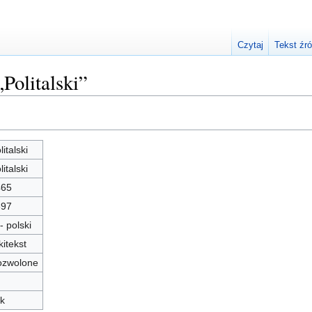
Czytaj
Tekst źr
„Politalski”
litalski
litalski
465
697
 - polski
kitekst
ozwolone
k