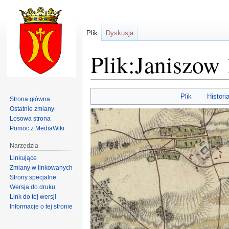
Plik
Dyskusja
Plik:Janiszow
Przejdź
Przejdź
Plik
Histori
Strona główna
do
do
Ostatnie zmiany
nawigacji
wyszukiwania
Losowa strona
Pomoc z MediaWiki
Narzędzia
Linkujące
Zmiany w linkowanych
Strony specjalne
Wersja do druku
Link do tej wersji
Informacje o tej stronie