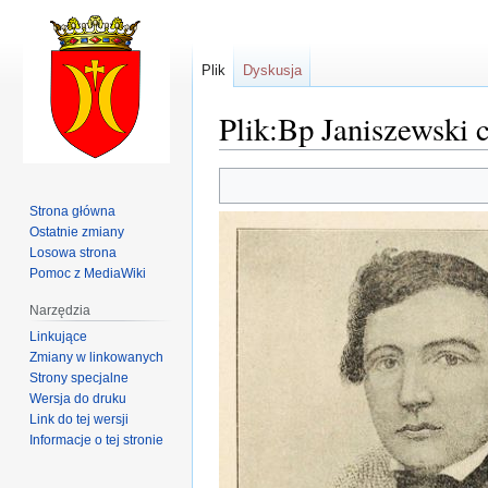
Plik
Dyskusja
Plik:Bp Janiszewski 
Przejdź
Przejdź
do
do
Strona główna
nawigacji
wyszukiwania
Ostatnie zmiany
Losowa strona
Pomoc z MediaWiki
Narzędzia
Linkujące
Zmiany w linkowanych
Strony specjalne
Wersja do druku
Link do tej wersji
Informacje o tej stronie