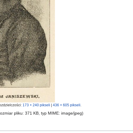
ozdzielczości:
173 × 240 pikseli
|
436 × 605 pikseli
.
 rozmiar pliku: 371 KB, typ MIME:
image/jpeg
)