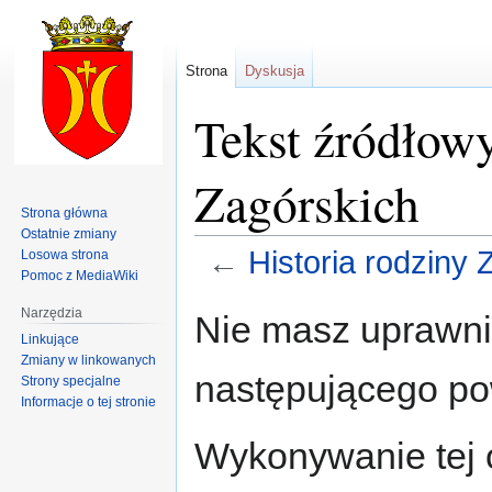
Strona
Dyskusja
Tekst źródłowy
Zagórskich
Strona główna
Ostatnie zmiany
←
Historia rodziny 
Losowa strona
Pomoc z MediaWiki
Przejdź
Przejdź
Narzędzia
Nie masz uprawnie
do
do
Linkujące
nawigacji
wyszukiwania
Zmiany w linkowanych
następującego p
Strony specjalne
Informacje o tej stronie
Wykonywanie tej o